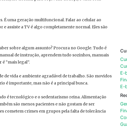
. É uma geração multifuncional. Falar ao celular ao
e assiste a TV é algo completamente normal. Eles são
saber sobre algum assunto? Procura no Google. Tudo é
Cu
 manual de instrução, aprendem tudo sozinhos, manuais
Cur
é “mais legal”.
Cu
E-
e de vida e ambiente agradável de trabalho. São movidos
Fin
io é importante, mas não é a principal busca.
E-
Re
udo é tecnológico e o sedentarismo reina. Alimentação
Ger
 Também são menos pacientes e não gostam de ser
Fi
s cometem crimes em grupos pela falta de tolerância
Con
Gu