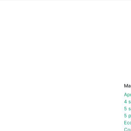
Ma
Ap
4 
5 s
5 p
Ec
Co