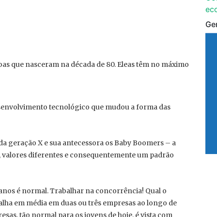
ec
Ge
soas que nasceram na década de 80. Eleas têm no máximo
senvolvimento tecnológico que mudou a forma das
da geração X e sua antecessora os Baby Boomers – a
e, valores diferentes e consequentemente um padrão
anos é normal. Trabalhar na concorrência! Qual o
lha em média em duas ou três empresas ao longo de
esas, tão normal para os jovens de hoje, é vista com