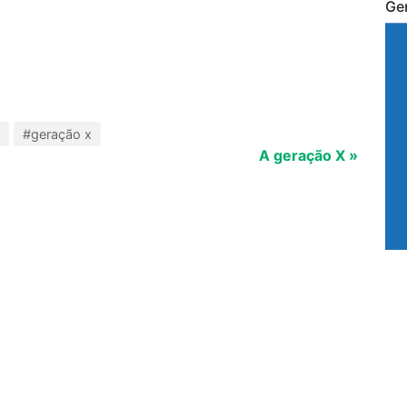
Ge
#geração x
A geração X »