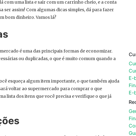
 com uma lista e sair com um carrinho cheio, e a conta
sa ser assim! Com algumas dicas simples, dá para fazer
m bom dinheiro. Vamos lá?
as
ermercado é uma das principais formas de economizar.
Cu
cessárias ou duplicadas, o que é muito comum quando a
Cur
Cu
E-
 você esqueça algum item importante, o que também ajuda
Fin
isará voltar ao supermercado para comprar o que
E-
 lista dos itens que você precisa e verifique o que já
Re
Ger
ções
Fi
Con
Gu