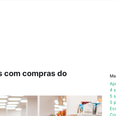
s com compras do
Ma
Ap
4 
5 s
5 p
Ec
Co