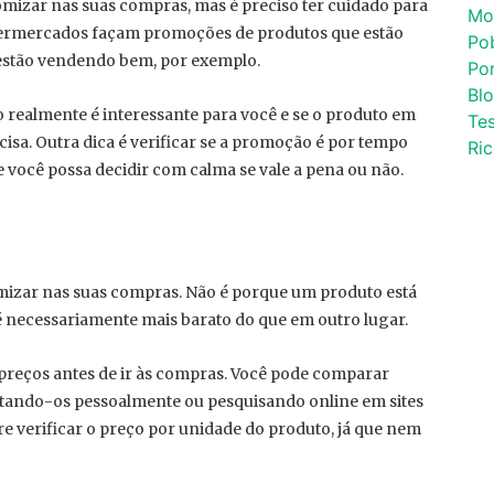
izar nas suas compras, mas é preciso ter cuidado para
Mo
permercados façam promoções de produtos que estão
Po
estão vendendo bem, por exemplo.
Por
Bl
o realmente é interessante para você e se o produto em
Tes
isa. Outra dica é verificar se a promoção é por tempo
Ri
e você possa decidir com calma se vale a pena ou não.
izar nas suas compras. Não é porque um produto está
necessariamente mais barato do que em outro lugar.
 preços antes de ir às compras. Você pode comparar
sitando-os pessoalmente ou pesquisando online em sites
re verificar o preço por unidade do produto, já que nem