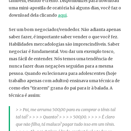
também, estudo e treino. Disponibilizei para download
uma mini-apostila de oratória há alguns dias, você faz o
download dela clicando
aqui
.
Ser um bom negociador/vendedor. Não adianta apenas
saber fazer, é importante saber vender o que você fez.
Habilidades mercadologias são imprescindíveis. Saber
negociar é fundamental. Vou dar um exemplo tosco,
mas fácil de entender. Nós temos uma tendência de
nunca fazer duas negações seguidas para a mesma
pessoa. Quando eu lecionava para adolescentes (hoje
trabalho apenas com adultos) ensinava uma técnica de
como eles “tirarem” grana do pai para ir à balada. A
técnica é assim:
> > Pai, me arruma 500,00 para eu comprar o tênis tal
tal tal? > > > > Quanto? > > > > 500,00. > > > > É claro
que não filho, tá maluco? pagar tudo isso em um tênis.