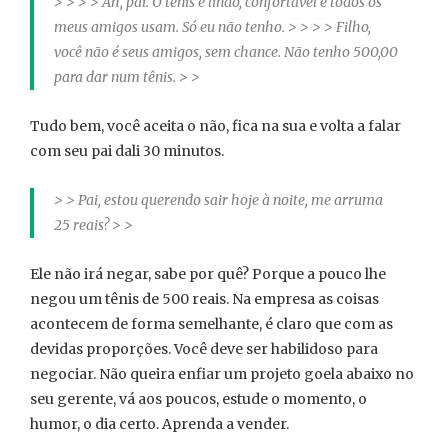
> > > > Ah, pai. O tênis é lindo, confortável e todos os
meus amigos usam. Só eu não tenho. > > > > Filho,
você não é seus amigos, sem chance. Não tenho 500,00
para dar num tênis. > >
Tudo bem, você aceita o não, fica na sua e volta a falar
com seu pai dali 30 minutos.
> > Pai, estou querendo sair hoje à noite, me arruma
25 reais? > >
Ele não irá negar, sabe por quê? Porque a pouco lhe
negou um tênis de 500 reais. Na empresa as coisas
acontecem de forma semelhante, é claro que com as
devidas proporções. Você deve ser habilidoso para
negociar. Não queira enfiar um projeto goela abaixo no
seu gerente, vá aos poucos, estude o momento, o
humor, o dia certo. Aprenda a vender.