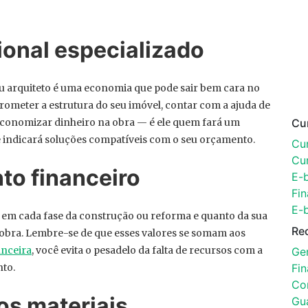
ional especializado
u arquiteto é uma economia que pode sair bem cara no
ometer a estrutura do seu imóvel, contar com a ajuda de
 economizar dinheiro na obra — é ele quem fará um
Cu
e indicará soluções compatíveis com o seu orçamento.
Cur
Cu
to financeiro
E-
Fin
E-
r em cada fase da construção ou reforma e quanto da sua
Re
bra. Lembre-se de que esses valores se somam aos
anceira
, você evita o pesadelo da falta de recursos com a
Ger
to.
Fi
Con
os materiais
Gu