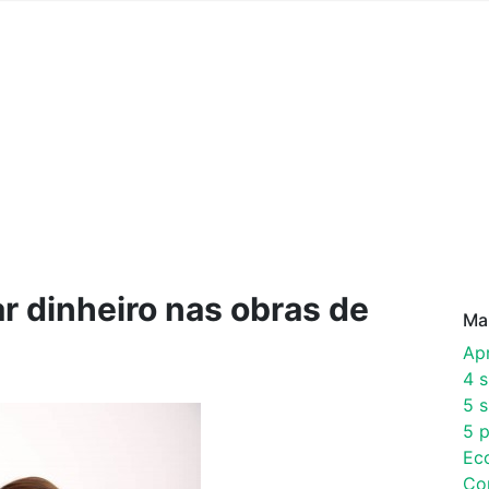
r dinheiro nas obras de
Ma
Ap
4 
5 s
5 p
Ec
Co