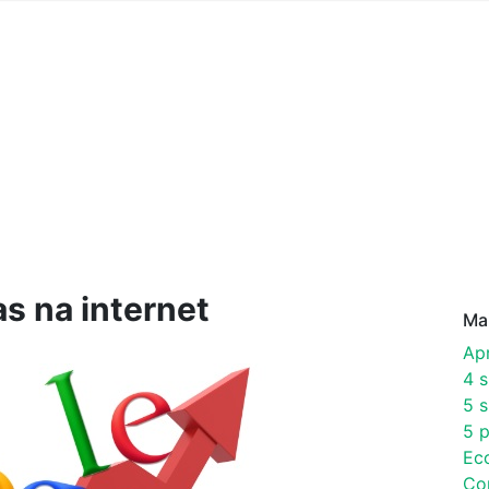
s na internet
Ma
Ap
4 
5 s
5 p
Ec
Co