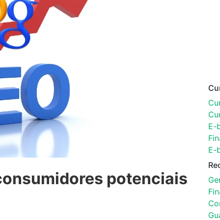
Cu
Cur
Cu
E-
Fin
E-
Re
consumidores potenciais
Ger
Fi
Con
Gu