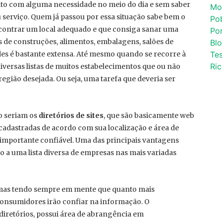
 com alguma necessidade no meio do dia e sem saber
Mo
 serviço. Quem já passou por essa situação sabe bem o
Po
ontrar um local adequado e que consiga sanar uma
Por
de construções, alimentos, embalagens, salões de
Bl
des é bastante extensa. Até mesmo quando se recorre à
Tes
Ri
iversas listas de muitos estabelecimentos que ou não
egião desejada. Ou seja, uma tarefa que deveria ser
so seriam os
diretórios de sites
, que são basicamente web
 cadastradas de acordo com sua localização e área de
s importante confiável. Uma das principais vantagens
so a uma lista diversa de empresas nas mais variadas
 mas tendo sempre em mente que quanto mais
 consumidores irão confiar na informação. O
diretórios, possui área de abrangência em