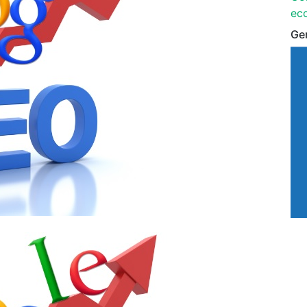
ec
Ge