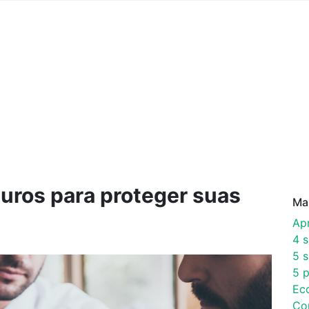
guros para proteger suas
Ma
Ap
4 
5 s
5 p
Ec
Co