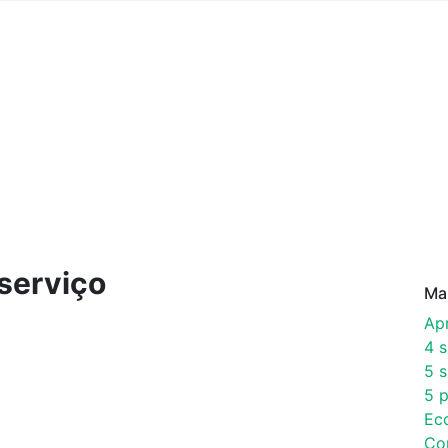
serviço
Ma
Ap
4 
5 s
5 p
Ec
Co