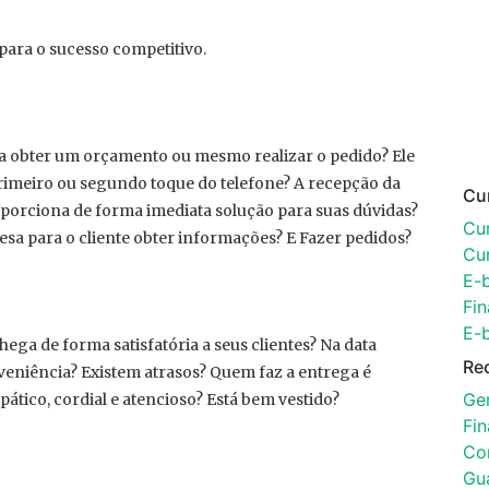
para o sucesso competitivo.
ra obter um orçamento ou mesmo realizar o pedido? Ele
primeiro ou segundo toque do telefone? A recepção da
Cu
porciona de forma imediata solução para suas dúvidas?
Cur
sa para o cliente obter informações? E Fazer pedidos?
Cu
E-
Fin
E-
hega de forma satisfatória a seus clientes? Na data
Re
eniência? Existem atrasos? Quem faz a entrega é
Ger
ico, cordial e atencioso? Está bem vestido?
Fi
Con
Gu