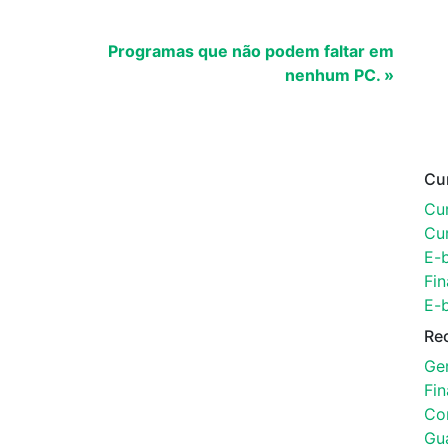
Programas que não podem faltar em
nenhum PC. »
Cu
Cur
Cu
E-
Fin
E-
Re
Ger
Fi
Con
Gu