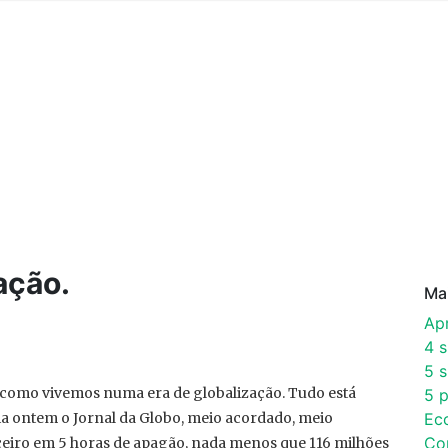
ação.
Ma
Ap
4 
5 s
r como vivemos numa era de globalização. Tudo está
5 p
tia ontem o Jornal da Globo, meio acordado, meio
Ec
Co
nceiro em 5 horas de apagão, nada menos que 116 milhões