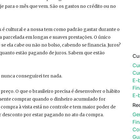
e para o mês que vem. São os gastos no crédito ou no
 é cultural e a nossa tem como padrão gastar durante o
ra parcelada em longas e suaves prestações. O único
 se ela cabe ou não no bolso, cabendo se financia. Juros?
 quanto estão pagando de juros. Sabem que estão
Cu
Cur
Cu
 nunca conseguirei ter nada.
E-
Fin
reço. O que o brasileiro precisa é desenvolver o hábito
E-
somente comprar quando o dinheiro acumulado for
Re
 compra à vista está no controle e tem maior poder de
Ger
r desconto por estar pagando no ato da compra.
Fi
Con
Gu