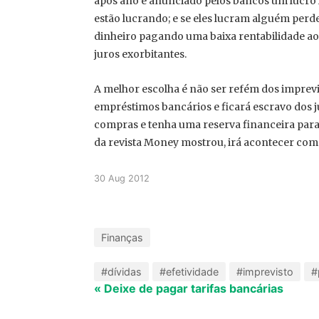
após ano é anunciado pelos bancos um lucro lí
estão lucrando; e se eles lucram alguém perd
dinheiro pagando uma baixa rentabilidade a
juros exorbitantes.
A melhor escolha é não ser refém dos imprevi
empréstimos bancários e ficará escravo dos jur
compras e tenha uma reserva financeira para
da revista Money mostrou, irá acontecer com
30 Aug 2012
Finanças
#dívidas
#efetividade
#imprevisto
#
« Deixe de pagar tarifas bancárias