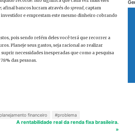
quido recorde. Isto significa que cada vez mais eles
Ge
e; afinal bancos lucram através do
spread
, captam
o investidor e emprestam este mesmo dinheiro cobrando
stos, pois sendo refém deles você terá que recorrer a
os. Planeje seus gastos, seja racional ao realizar
 suprir necessidades inesperadas que como a pesquisa
 78% das pessoas.
planejamento financeiro
#problema
A rentabilidade real da renda fixa brasileira.
»