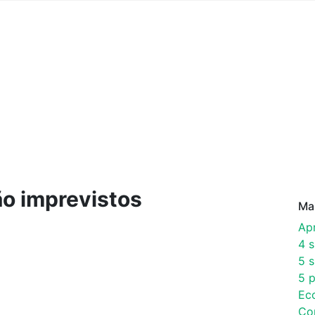
o imprevistos
Ma
Ap
4 
5 s
5 p
Ec
Co