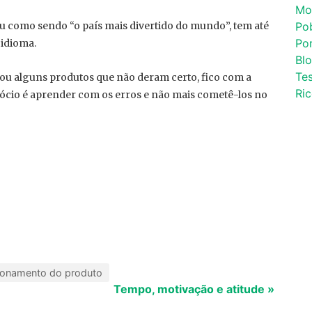
Mo
u como sendo “o país mais divertido do mundo”, tem até
Po
Por
 idioma.
Bl
Tes
tou alguns produtos que não deram certo, fico com a
Ri
gócio é aprender com os erros e não mais cometê-los no
ionamento do produto
Tempo, motivação e atitude »