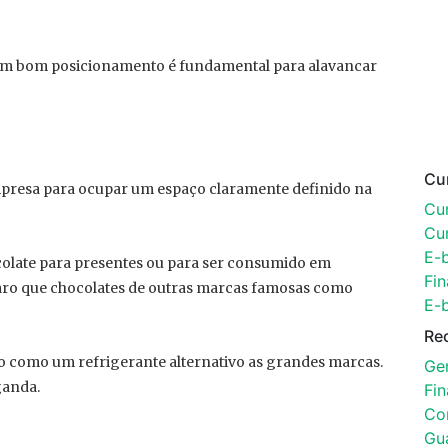
 Um bom posicionamento é fundamental para alavancar
Cu
mpresa para ocupar um espaço claramente definido na
Cur
Cu
E-
olate para presentes ou para ser consumido em
Fin
aro que chocolates de outras marcas famosas como
E-
Re
o como um refrigerante alternativo as grandes marcas.
Ger
ganda.
Fi
Con
Gu