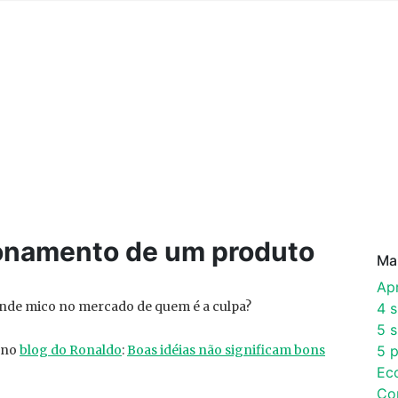
onamento de um produto
Ma
Ap
de mico no mercado de quem é a culpa?
4 
5 s
i no
blog do Ronaldo
:
Boas idéias não significam bons
5 p
Ec
Co