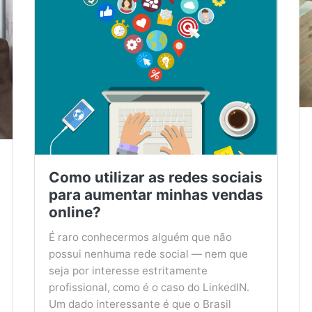
Como utilizar as redes sociais
para aumentar minhas vendas
online?
É raro conhecermos alguém que não
possui nenhuma rede social — nem que
seja por interesse estritamente
profissional, como é o caso do LinkedIN.
Um dado interessante é que o Brasil